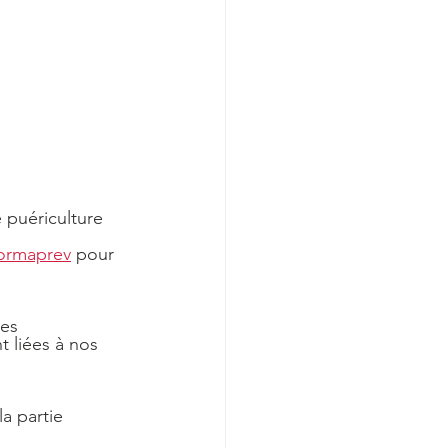
e puériculture 
ormaprev
 pour 
es 
 liées à nos 
 la partie 