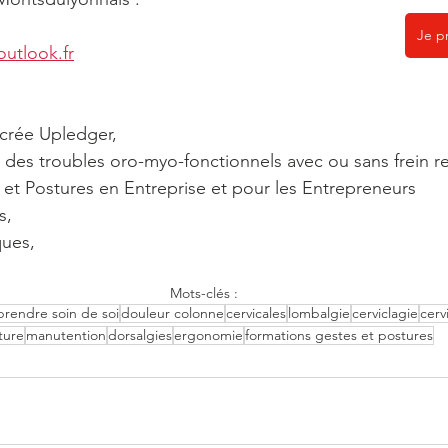
Je p
utlook.fr
crée Upledger,
s troubles oro-myo-fonctionnels avec ou sans frein res
et Postures en Entreprise et pour les Entrepreneurs
s,
ues, 
Mots-clés :
prendre soin de soi
douleur colonne
cervicales
lombalgie
cerviclagie
cerv
ture
manutention
dorsalgies
ergonomie
formations gestes et postures