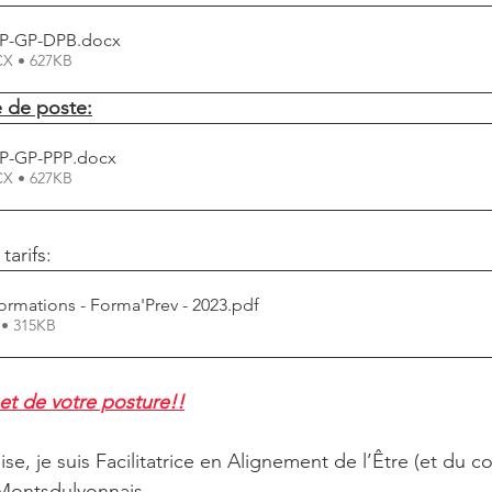
FP-GP-DPB
.docx
CX • 627KB
e de poste:
FP-GP-PPP
.docx
CX • 627KB
 tarifs:
 formations - Forma'Prev - 2023
.pdf
 • 315KB
et de votre posture!!
se, je suis Facilitatrice en Alignement de l’Être (et du c
 Montsdulyonnais .