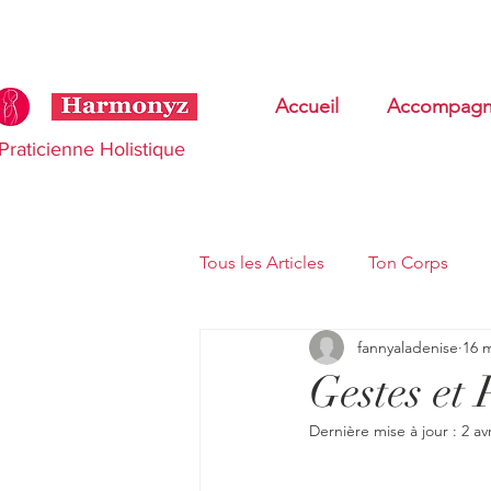
Accueil
Accompagn
Praticienne Holistique
Tous les Articles
Ton Corps
fannyaladenise
16 
Thérapie Cranio Sacrée
Tr
Gestes et 
Dernière mise à jour :
2 av
Entrepreneur du bien être