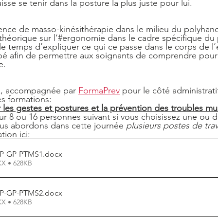
isse se tenir dans la posture la plus juste pour lui.
héorique sur l’#ergonomie dans le cadre spécifique du 
 le temps d’expliquer ce qui ce passe dans le corps de l’
apé afin de permettre aux soignants de comprendre pour
e.
x, accompagnée par 
FormaPrev
 pour le côté administrati
s formations:
 les gestes et postures et la prévention des troubles mu
ur 8 ou 16 personnes suivant si vous choisissez une ou 
ous abordons dans cette journée 
plusieurs postes de trav
ion ici: 
FP-GP-PTMS1
.docx
CX • 628KB
FP-GP-PTMS2
.docx
CX • 628KB