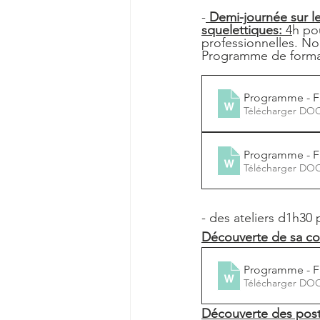
-
 Demi-journée sur l
squelettiques:
 4
h po
professionnelles. N
Programme de format
Programme - 
Télécharger DO
Programme - 
Télécharger DO
- des ateliers d1h30
Découverte de sa co
Programme - 
Télécharger DO
Découverte des post