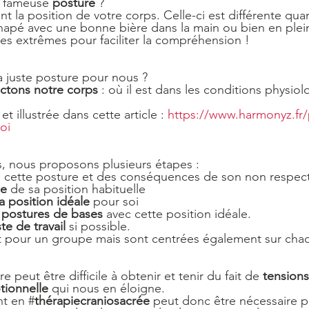
e fameuse 
posture
 ?
napé avec une bonne bière dans la main ou bien en plein
 extrêmes pour faciliter la compréhension !
la juste posture pour nous ?
ctons notre corps
 : où il est dans les conditions physio
et illustrée dans cette article : 
https://www.harmonyz.fr/
oi
s, nous proposons plusieurs étapes :
e cette posture et des conséquences de son non respec
ce
 de sa position habituelle
a position idéale
 pour soi
 postures de bases 
avec cette position idéale.
te de travail
 si possible.
t pour un groupe mais sont centrées également sur chaq
re peut être difficile à obtenir et tenir du fait de 
tensions
tionnelle
 qui nous en éloigne.  
t en #
thérapiecraniosacrée
 peut donc être nécessaire po