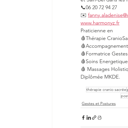
📞06 20 72 94 27
✉️ 
fanny.aladenise@o
www.harmonyz.fr
Praticienne en 
🩸Thérapie CranioSa
🩸Accompagnement de
🩸Formatrice Gestes 
🩸Soins Energetique
🩸 Massages Holistiq
Diplômée MKDE.
thérapie cranio sacrée
pos
Gestes et Postures