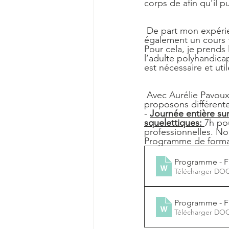
corps de afin qu’il pu
 De part mon expérience de masso-kinésithérapie dans le milieu du polyhandicap, je donne 
également un cours t
Pour cela, je prends
l’adulte polyhandic
est nécessaire et util
 Avec Aurélie Pavou
proposons différente
- 
Journée entière sur
squelettiques:
7h po
professionnelles. N
Programme de format
Programme - 
Télécharger DO
Programme - 
Télécharger DO