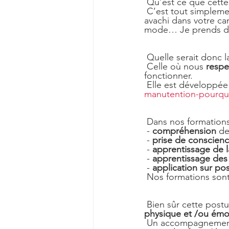
 Qu’est ce que cett
 C’est tout simplement la position de votre corps. Celle-ci est différente quand vous êtes 
avachi dans votre ca
mode… Je prends des
 Quelle serait donc 
 Celle où nous 
respe
fonctionner.
 Elle est développée 
manutention-pourqu
 Dans nos formation
 - 
compréhension
 d
 - 
prise de conscien
 - 
apprentissage de l
 - 
apprentissage des
 - 
application sur pos
 Nos formations son
 Bien sûr cette postu
physique et /ou émo
 Un accompagnemen