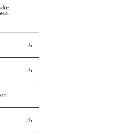
ulo-
deux 
on: 