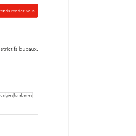
rends rendez-vous
trictifs bucaux,
icalgies
lombaires