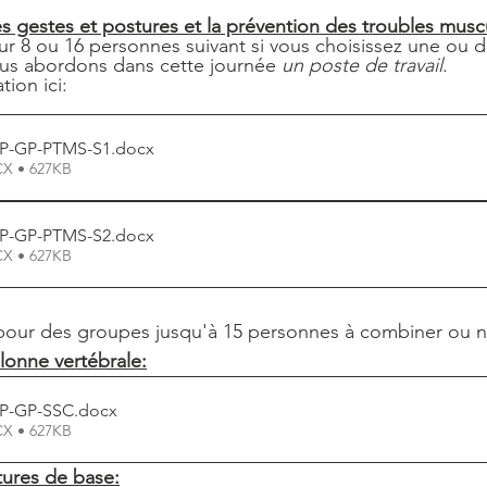
es gestes et postures et la prévention des troubles musc
ur 8 ou 16 personnes suivant si vous choisissez une ou 
ous abordons dans cette journée 
un poste de travail
.
ion ici: 
FP-GP-PTMS-S1
.docx
CX • 627KB
FP-GP-PTMS-S2
.docx
CX • 627KB
 pour des groupes jusqu'à 15 personnes à combiner ou n
lonne vertébrale:
FP-GP-SSC
.docx
CX • 627KB
ures de base: