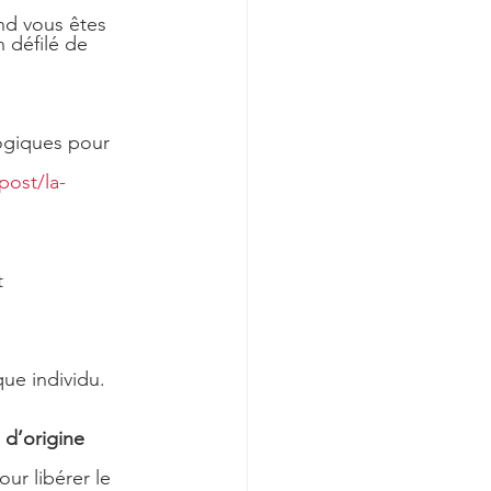
 défilé de 
logiques pour 
post/la-
t
ue individu.
 d’origine 
ur libérer le 