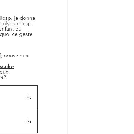
polyhandicap. 
enfant ou 
quoi ce geste 
f, nous vous 
sculo-
deux 
ail.