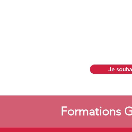
Réduisez les risques
d’accidents et de maladies
professionnelles liés aux
activités physiques.
Je souha
Formations G