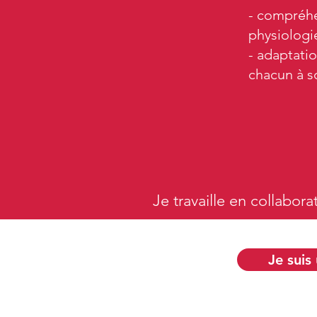
- compréhe
physiologi
- adaptatio
chacun à so
Je travaille en collabor
Je suis