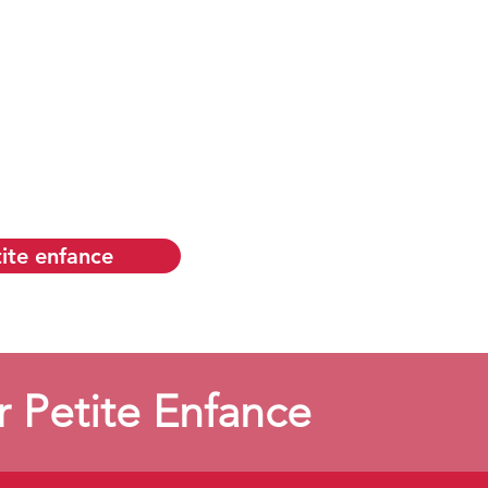
Adapter son environnement
pour favoriser le respect de
ses besoins corporels.
ite enfance
r Petite Enfance