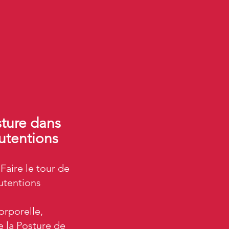
sture dans
utentions
Faire le tour de
utentions
orporelle,
e la Posture de