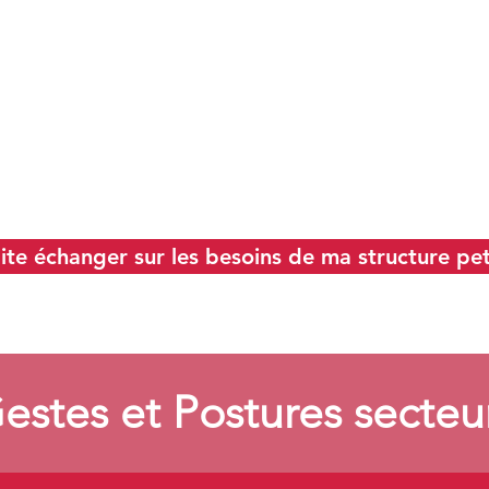
Adapter sa posture vers plus de
physiologie dans les activités
professionnelles et
quotidiennes.
ite échanger sur les besoins de ma structure pet
estes et Postures secteu