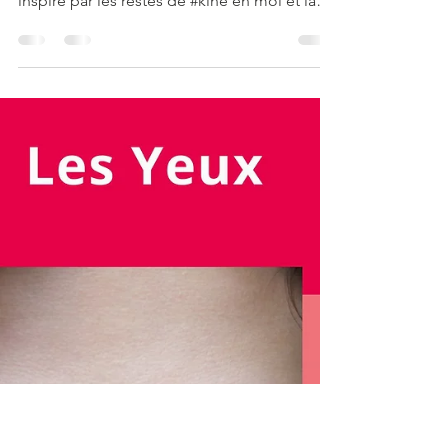
Les Etirements
A lire ou à voir en vidéo:
https://youtu.be/giB-XrBG3wU Un article
inspiré par les restes de #kiné en moi et la
formatrice! Un...