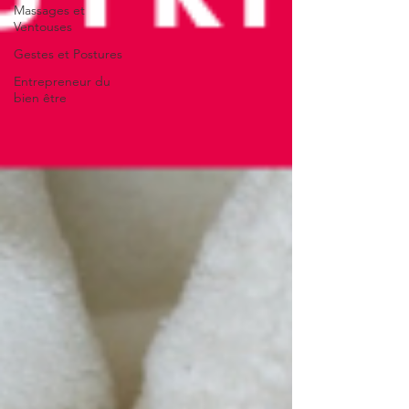
Massages et
Ventouses
Gestes et Postures
Entrepreneur du
bien être