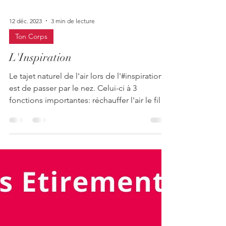
mâcho
12 déc. 2023
3 min de lecture
Ton Corps
L'Inspiration
Le tajet naturel de l'air lors de l'#inspiration
est de passer par le nez. Celui-ci à 3
fonctions importantes: réchauffer l'air le filter
grâce aux poils du nez humidifier l'air. C'est
donc un air propre et adapté qui arrive dans
nos bronches en passant par le pharynx, le
larynx et la trachée. Il vient apporter
l'oxygène nécessaire à nos cellules dans nos
alvéoles pulmonaires. Lors de cette
inspiration, notre ventre se gonfle, puis nos