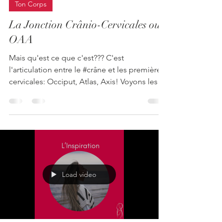
12 déc. 2023
3 min de lecture
Ton Corps
La Jonction Crânio-Cervicales ou
OAA
Mais qu'est ce que c'est??? C'est
l'articulation entre le #crâne et les premières
cervicales: Occiput, Atlas, Axis! Voyons les
détails: à lire ci dessous ou bien regarder en
vidéo: https://youtu.be/kLHA07Kwrjs Le
système osseux: L’articulation entre l’occiput,
l’atlas et l’axis OAA est très complexe. Elle
comprend 3 pièces osseuses que vous
pouvez voir en bleu de dos en image 1 et de
profil en image 2. L’OAA est en lien avec
Load video
l’ensemble du crâne, la colonne cervicale, la