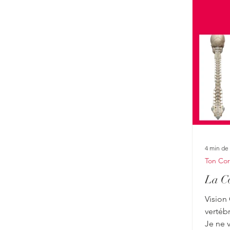
4 min de 
Ton Co
La Co
Vision
vertébr
Je ne v