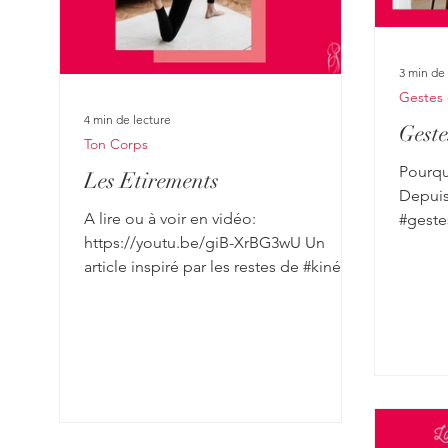
3 min de 
Gestes 
4 min de lecture
Geste
Ton Corps
Pourqu
Les Etirements
Depuis 
A lire ou à voir en vidéo:
#geste
https://youtu.be/giB-XrBG3wU Un
d’auxil
article inspiré par les restes de #kiné en
moi et la formatrice! Un...