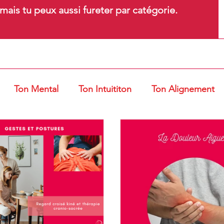
ais tu peux aussi fureter par catégorie.
Ton Mental
Ton Intuititon
Ton Alignement
t Ventouses
Gestes et Postures
Entrepreneur d