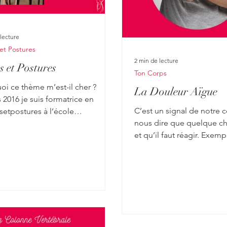
lecture
et Postures
2 min de lecture
s et Postures
Ton Corps
oi ce thème m’est-il cher ?
La Douleur Aïgue
2016 je suis formatrice en
C’est un signal de notre 
setpostures à l’école
nous dire que quelque ch
iaires de puériculture de...
et qu’il faut réagir. Exemple : ça brûle :
il faudrait...