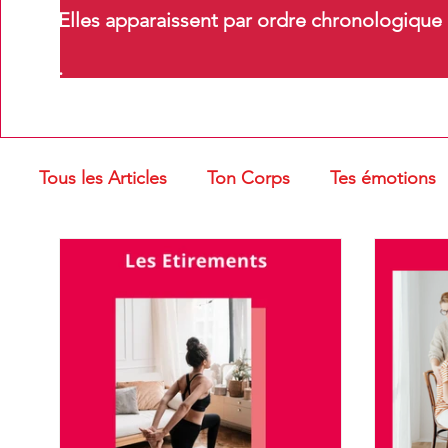
Elles apparaissent par ordre chronologique m
.
Tous les Articles
Ton Corps
Tes émotions
Troubles oro-myofonctionnels
Massages e