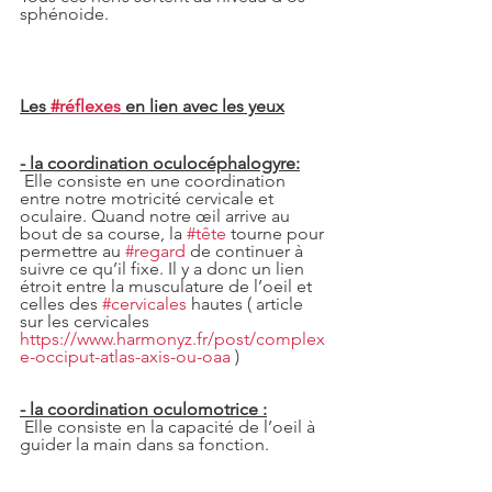
sphénoide.  
Les 
#réflexes
 en lien avec les yeux
- la coordination oculocéphalogyre:
 Elle consiste en une coordination 
entre notre motricité cervicale et 
oculaire. Quand notre œil arrive au 
bout de sa course, la 
#tête
 tourne pour 
permettre au 
#regard
 de continuer à 
suivre ce qu’il fixe. Il y a donc un lien 
étroit entre la musculature de l’oeil et 
celles des 
#cervicales
 hautes ( article 
sur les cervicales 
https://www.harmonyz.fr/post/complex
e-occiput-atlas-axis-ou-oaa
 )
- la coordination oculomotrice :
 Elle consiste en la capacité de l’oeil à 
guider la main dans sa fonction.  