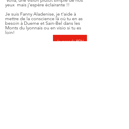
 Voilà, une vision plutôt simple de nos 
yeux  mais j’espère éclairante !!
Je suis Fanny Aladenise, je t'aide à 
mettre de la conscience là où tu en as 
besoin à Duerne et Sain-Bel dans les 
Monts du lyonnais ou en visio si tu es 
loin!
Je prends RDV
📞06 20 72 94 27
✉️ 
fanny.aladenise@outlook.fr
www.harmonyz.fr
Praticienne en
🩸T
hérapie CranioSacrée Upledger,
🩸A
ccompagnement des troubles oro-
myo-fonctionnels avec ou sans frein 
restrictifs bucaux,
🩸Formatrice Gestes et Postures en 
Entreprise et pour les Entrepreneurs
🩸S
oins Energetiques,
🩸
 Massages Holistiques,