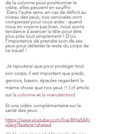
de la colonne pour positionner le 
crâne, elles peuvent en souffrir.
 Dans l’autre sens, en cas de déficit au 
niveau des yeux, nos cervicales vont 
compenser pour nous aider : quand 
nous en voyons pas bien, nous avons 
tendance à avancer la tête pour être 
plus près tout simplement ! D’où 
l’importance de prendre soin de ses 
yeux pour délester le reste du corps de 
ce travail !
 Je rajouterai que pour protéger tout 
son corps, il est important que pieds, 
genoux, bassin, épaules regardent la 
même chose que nos yeux !! ( cf article 
sur 
la colonne
 et 
la manutention
)
Et une vidéo complémentaire sur la 
santé des yeux:
https://www.youtube.com/live/BHa5AKr
q5eg?feature=shared