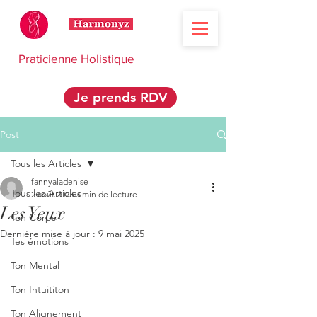
Praticienne Holistique
Je prends RDV
Post
Tous les Articles
fannyaladenise
Tous les Articles
2 août 2023
3 min de lecture
Les Yeux
Ton Corps
Dernière mise à jour :
9 mai 2025
Tes émotions
Ton Mental
Ton Intuititon
Ton Alignement