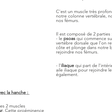
C'est un muscle très profond
notre colonne vertébrale, no
nos fémurs.
Il est composé de 2 parties 
- le
 psoas
 qui commence su
vertèbre dorsale que l’on re
côte et plonge dans notre b
rejoindre nos fémurs.
- l’
iliaque
 qui part de l’intér
aile iliaque pour rejoindre l
également.
vec la hanche : 
les 2 muscles 
ur
. Cette proéminence 