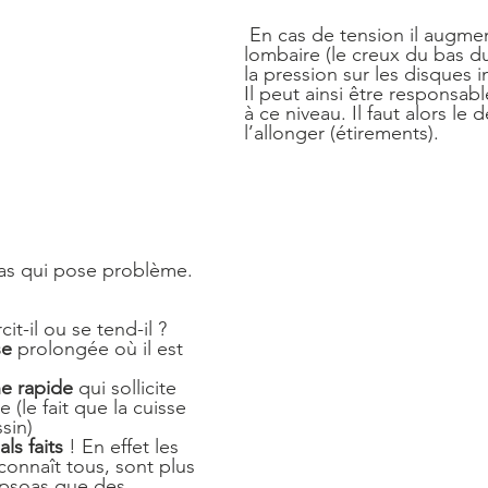
 En cas de tension il augmen
lombaire (le creux du bas d
la pression sur les disques 
Il peut ainsi être responsab
à ce niveau. Il faut alors le 
l’allonger (étirements).
oas qui pose problème.
t-il ou se tend-il ?
se
 prolongée où il est 
e rapide
 qui sollicite 
 (le fait que la cuisse 
sin)
ls faits
 ! En effet les 
onnaît tous, sont plus 
psoas que des 