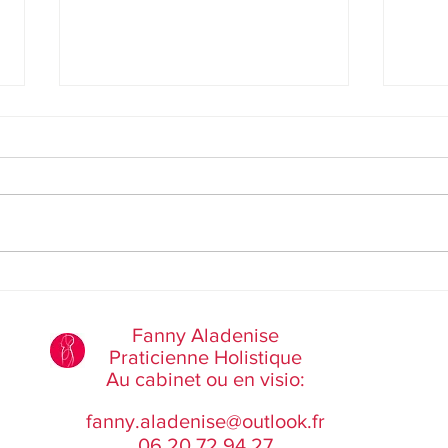
L'Histoire de Mme Barre qui
L'his
avait des maux de tête.
senta
dans 
Fanny Aladenise
Praticienne Holistique
Au cabinet ou en visio:
fanny.aladenise@outlook.fr
06 20 72 94 27