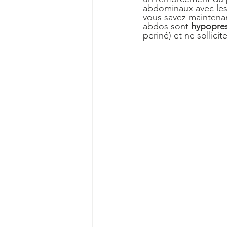
abdominaux avec le
vous savez maintenan
abdos sont 
hypopres
periné) et ne sollicit