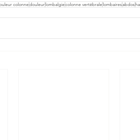
ouleur colonne
douleur
lombalgie
colonne vertébrale
lombaires
abdos
h