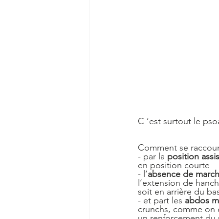
C ’est surtout le ps
Comment se raccourci
- par la 
position assi
en position courte
- l’
absence de march
l’extension de hanche
soit en arrière du bas
- et part les
 abdos ma
crunchs, comme on c
un renforcement du 