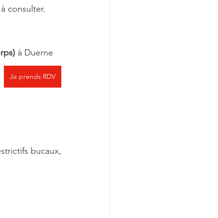
 à consulter.
rps)
 à Duerne 
Je prends RDV
trictifs bucaux,