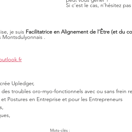
peut vous gêner ?
Si c’est le cas, n’hésitez pas
se, je suis 
Facilitatrice en Alignement de l’Être
(et du co
es Montsdulyonnais . 
utlook.fr
crée Upledger,
s troubles oro-myo-fonctionnels avec ou sans frein res
et Postures en Entreprise et pour les Entrepreneurs
s,
ques,
Mots-clés :