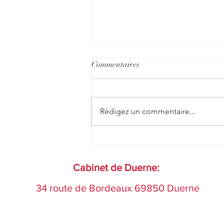
Commentaires
Rédigez un commentaire...
Quand consulter pour une
douleur ? L'histoire de Mme
Savapacer
Cabinet de Duerne:
34 route de Bordeaux 69850 Duerne