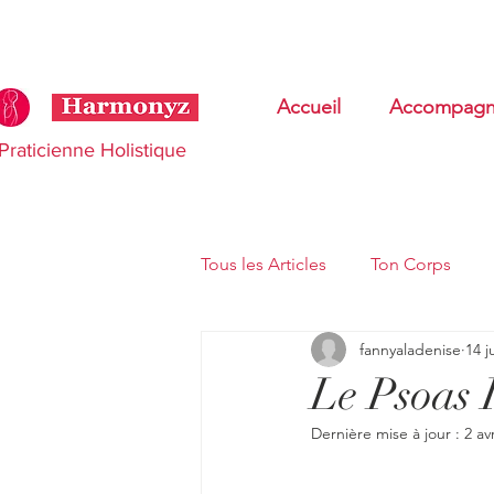
Accueil
Accompagn
Praticienne Holistique
Tous les Articles
Ton Corps
fannyaladenise
14 j
Thérapie Cranio Sacrée
Tr
Le Psoas 
Dernière mise à jour :
2 av
Entrepreneur du bien être