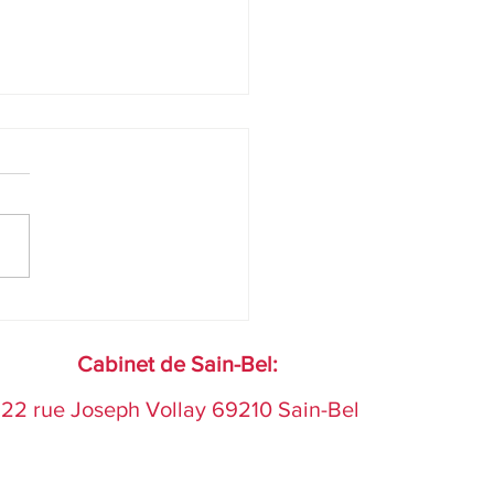
toire de Mme Ressenti qui
it le moindre déséquilibre
son corps.
Cabinet de Sain-Bel:
22 rue Joseph Vollay 69210 Sain-Bel