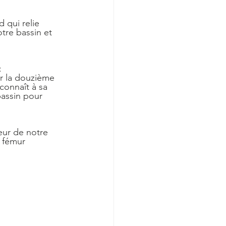
 qui relie 
tre bassin et 
:
r la douzième 
connaît à sa 
assin pour 
ieur de notre 
e fémur 