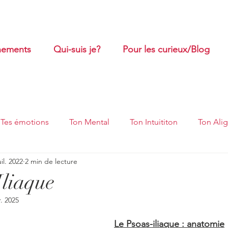
ements
Qui-suis je?
Pour les curieux/Blog
Tes émotions
Ton Mental
Ton Intuititon
Ton Ali
uil. 2022
2 min de lecture
oubles oro-myofonctionnels
Massages et Ventouses
Iliaque
r. 2025
Le Psoas-iliaque : anatomie