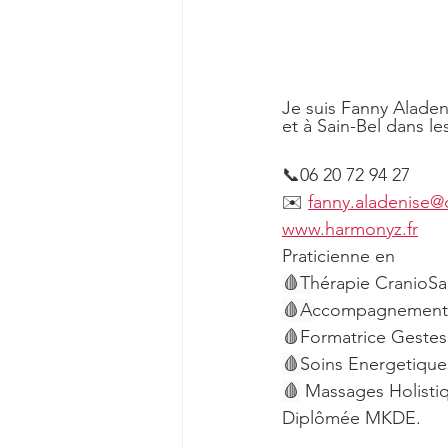
Je suis Fanny Aladeni
et à Sain-Bel dans l
📞06 20 72 94 27
✉️ 
fanny.aladenise@o
www.harmonyz.fr
Praticienne en
🩸T
hérapie CranioSa
🩸A
ccompagnement de
🩸Formatrice Gestes 
🩸S
oins Energetique
🩸
 Massages Holisti
Diplômée MKDE.