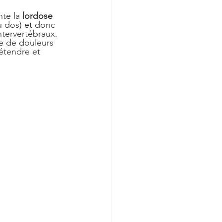
te la 
lordose
u dos) et donc 
intervertébraux.
le de douleurs 
détendre et 