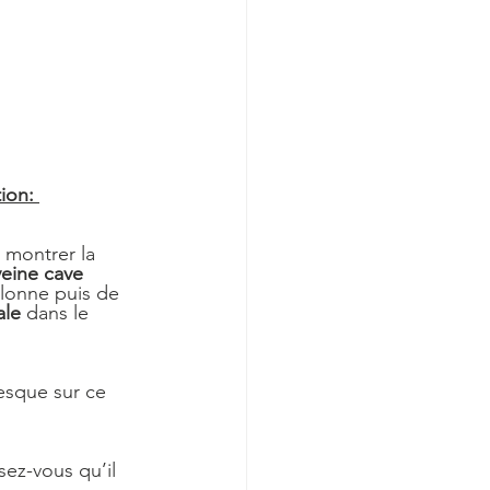
ion: 
 montrer la 
veine cave 
olonne puis de 
ale
 dans le 
esque sur ce 
ez-vous qu’il 