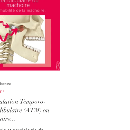
osseuses que vous pouvez
de dos en image 1 et de p
image 2. L’OAA est en lie
l’ensemble du crâne, la 
cervicale, la mâcho
lecture
rps
culation Temporo-
ibulaire (ATM) ou
ire...
ie et physiologie de