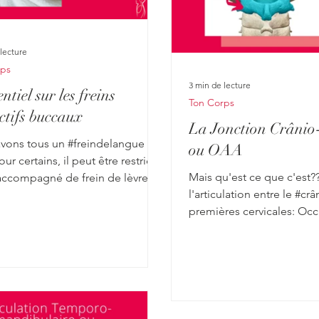
lecture
rps
3 min de lecture
ntiel sur les freins
Ton Corps
ictifs buccaux
La Jonction Crânio-
vons tous un #freindelangue
ou OAA
ur certains, il peut être restrictif
Mais qu'est ce que c'est??
accompagné de frein de lèvre
l'articulation entre le #crâ
e joue. -...
premières cervicales: Occi
Axis! Voyons les détails: à 
dessous ou bien regarder
https://youtu.be/kLHA07K
système osseux: L’articula
l’occiput, l’atlas et l’axis
complexe. Elle comprend