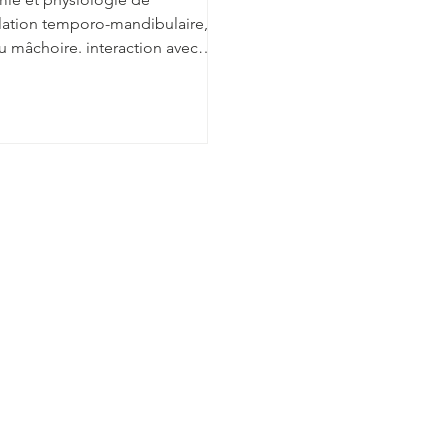
culation temporo-mandibulaire,
 mâchoire. interaction avec
mble du corps, émotions.