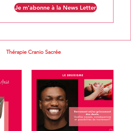
Je m'abonne à la News Letter
Thérapie Cranio Sacrée
u bien être