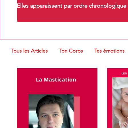
Elles apparaissent par ordre chronologique m
.
Tous les Articles
Ton Corps
Tes émotions
Troubles oro-myofonctionnels
Massages e