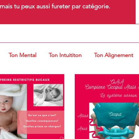
ais tu peux aussi fureter par catégorie.
Ton Mental
Ton Intuititon
Ton Alignement
t Ventouses
Gestes et Postures
Entrepreneur d