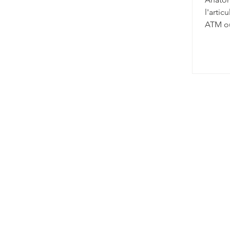
l'arti
ATM ou
l'ense