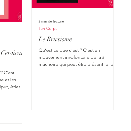
2 min de lecture
Ton Corps
Le Bruxisme
Qu’est ce que c’est ? C’est un
Cervicales
mouvement involontaire de la #
mâchoire qui peut être présent le jour
et/ou la nuit. Il peut se manifester par
? C'est
un simple serrement des dents ou bien
ne et les
un # grincement bruyant . Quels
put, Atlas,
risques ? Les conséquences peuvent
lire ci
aller du mal de dents à la fracture
 en vidéo:
dentaire, les parodontites sans parler
wrjs Le
de l’impaction de la tension sur tout le
tion entre
corps. Quelles sont les causes
 OAA est très
possibles ? Une dysfonction au niveau
 3 pièces