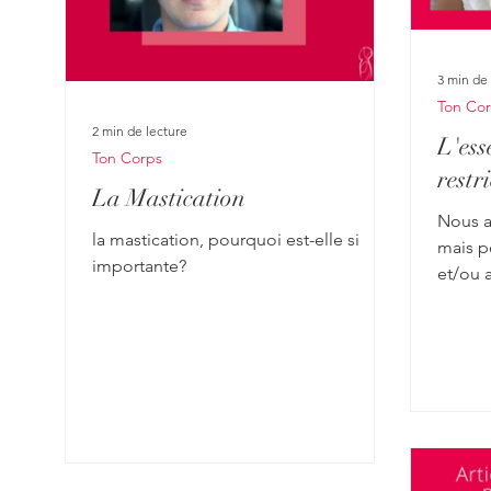
3 min de 
Ton Co
2 min de lecture
L'esse
Ton Corps
restr
La Mastication
Nous a
la mastication, pourquoi est-elle si
mais po
importante?
et/ou 
et/ou d