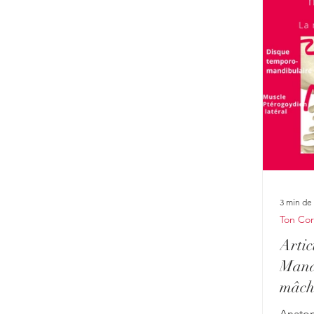
3 min de 
Ton Co
Arti
Mand
mâcho
Anatom