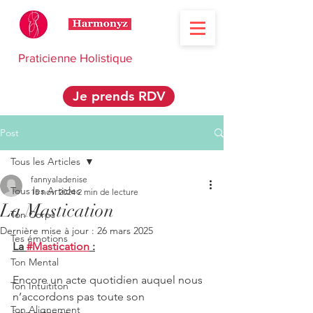
Praticienne Holistique
Je prends RDV
Post
Tous les Articles
fannyaladenise
Tous les Articles
15 nov. 2024
2 min de lecture
La Mastication
Ton Corps
Dernière mise à jour :
26 mars 2025
Tes émotions
La 
#Mastication
 :
Ton Mental
Encore un acte quotidien auquel nous 
Ton Intuititon
n’accordons pas toute son 
Ton Alignement