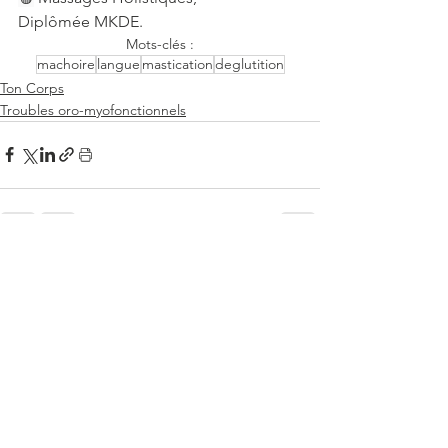
Diplômée MKDE.
Mots-clés :
machoire
langue
mastication
deglutition
Ton Corps
Troubles oro-myofonctionnels
Voir tout
Posts similaires