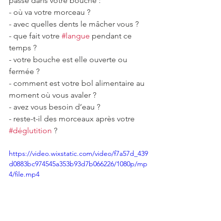
passe dans votre bouche :
- où va votre morceau ?
- avec quelles dents le mâcher vous ?
- que fait votre 
#langue
 pendant ce 
temps ?
- votre bouche est elle ouverte ou 
fermée ?
- comment est votre bol alimentaire au 
moment où vous avaler ?
- avez vous besoin d’eau ?
- reste-t-il des morceaux après votre 
#déglutition
 ?
https://video.wixstatic.com/video/f7a57d_439
d0883bc974545a353b93d7b066226/1080p/mp
4/file.mp4