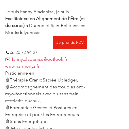
Je suis Fanny Aladenise, je suis 
Facilitatrice en Alignement de l’Être
(et 
du corps)
 à Duerne et Sain-Bel dans les 
Montsdulyonnais . 
Je prends RDV
📞06 20 72 94 27
✉️ 
fanny.aladenise@outlook.fr
www.harmonyz.fr
Praticienne en
🩸T
hérapie CranioSacrée Upledger,
🩸A
ccompagnement des troubles oro-
myo-fonctionnels avec ou sans frein 
restrictifs bucaux,
🩸Formatrice Gestes et Postures en 
Entreprise et pour les Entrepreneurs
🩸S
oins Energetiques,
🩸
 Massages Holistiques,