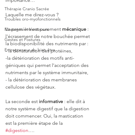
importance…
Thérapie Cranio Sacrée
Laquelle me direz-vous ?
Troubles oro-myofonctionnels
La première est purement 
mécanique
 : 
Massages et Ventouses
l’écrasement de notre bouchée permet 
Gestes et Postures
la biodisponibilité des nutriments par :
Entrepreneur du bien être
- la dénaturation des protéines,
-la détérioration des motifs anti-
géniques qui permet l’acceptation des 
nutriments par le système immunitaire,
- la détérioration des membranes 
cellulose des végétaux.
La seconde est 
informative
 : elle dit à 
notre système digestif que la digestion 
doit commencer. Oui, la mastication 
est la première étape de la 
#digestion
….