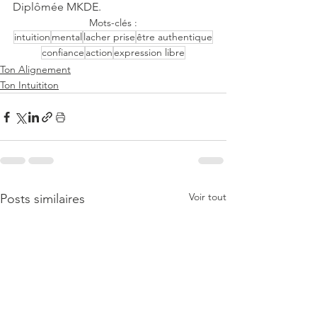
Diplômée MKDE.
Mots-clés :
intuition
mental
lacher prise
être authentique
confiance
action
expression libre
Ton Alignement
Ton Intuititon
Voir tout
Posts similaires