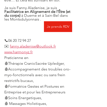
être… Et cela est suffisant en soi.
Je suis Fanny Aladenise, je suis 
Facilitatrice en Alignement de l’Être
(et 
du corps)
 à Duerne et à Sain-Bel dans 
les Montsdulyonnais . 
Je prends RDV
📞06 20 72 94 27
✉️ 
fanny.aladenise@outlook.fr
www.harmonyz.fr
Praticienne en
🩸T
hérapie CranioSacrée Upledger,
🩸A
ccompagnement des troubles oro-
myo-fonctionnels avec ou sans frein 
restrictifs bucaux,
🩸Formatrice Gestes et Postures en 
Entreprise et pour les Entrepreneurs
🩸S
oins Energetiques,
🩸
 Massages Holistiques,