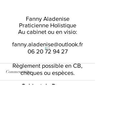
Fanny Aladenise
Praticienne Holistique
Au cabinet ou en visio:
fanny.aladenise@outlook.fr
06 20 72 94 27
Règlement possible en CB,
Commentaires
chèques ou espèces.
Cabinet de Duerne:
Rédigez un commentaire...
Tu prends les émotions des
Ce vide que tu che
34 route de Bordeaux 69850
autres ? Et si tu avais
combler… et si tu l
Duerne
simplement besoin d'un
filtre ?