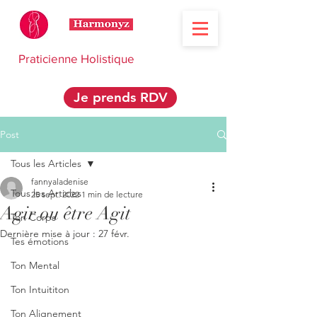
Praticienne Holistique
Je prends RDV
Post
Tous les Articles
fannyaladenise
Tous les Articles
25 sept. 2022
1 min de lecture
Agir ou être Agit
Ton Corps
Dernière mise à jour :
27 févr.
Tes émotions
Ton Mental
Ton Intuititon
Ton Alignement