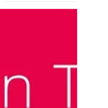
présent le jour et/ou la nuit. Il peut se
manifester par un simple serrement des
dents ou bien un # grincement bruyant .
Quels risques ? Les conséquences peuvent
aller du mal de dents à la fracture dentaire,
les parodontites sans parler de l’impaction
de la tension sur tout le corps. Quelles sont
les causes possibles ? Une dysfonction au
niveau de l’articulation de la machoire ou
ATM a