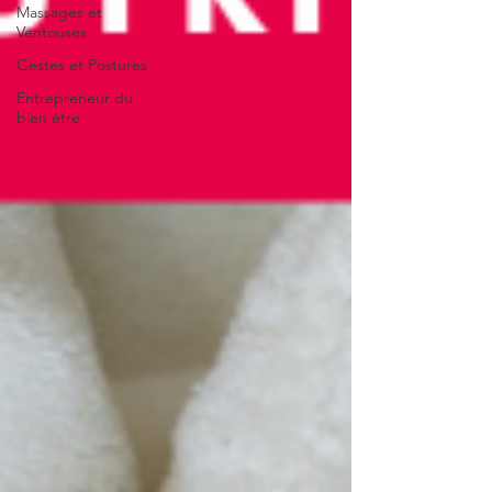
Massages et
Ventouses
Gestes et Postures
Entrepreneur du
bien être