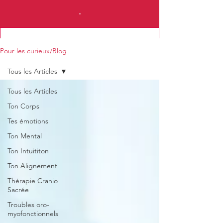
.
Pour les curieux/Blog
Tous les Articles
Tous les Articles
Je m'abonne à la News Letter
Ton Corps
Tes émotions
Ton Mental
Ton Intuititon
Ton Alignement
Thérapie Cranio
Sacrée
Troubles oro-
myofonctionnels