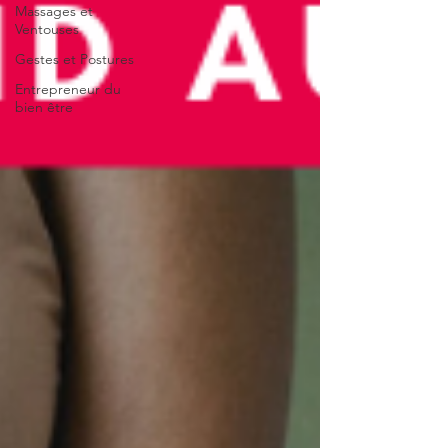
Massages et
Ventouses
Gestes et Postures
Entrepreneur du
bien être