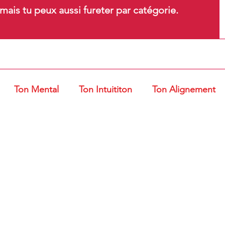
ais tu peux aussi fureter par catégorie.
Ton Mental
Ton Intuititon
Ton Alignement
t Ventouses
Gestes et Postures
Entrepreneur d