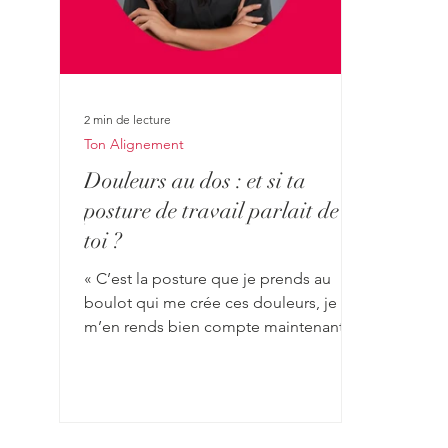
2 min de lecture
Ton Alignement
Douleurs au dos : et si ta
posture de travail parlait de
toi ?
« C’est la posture que je prends au
boulot qui me crée ces douleurs, je
m’en rends bien compte maintenant…
» C’est ce que m’a confié une cliente
entrepreneure qui souffre
régulièrement du dos. Et peut-être que
toi aussi, tu t’es déjà fait cette
réflexion… Quand ton corps t’envoie