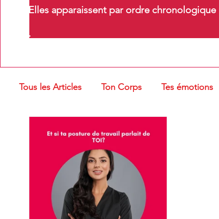
Elles apparaissent par ordre chronologique m
.
Tous les Articles
Ton Corps
Tes émotions
Troubles oro-myofonctionnels
Massages e