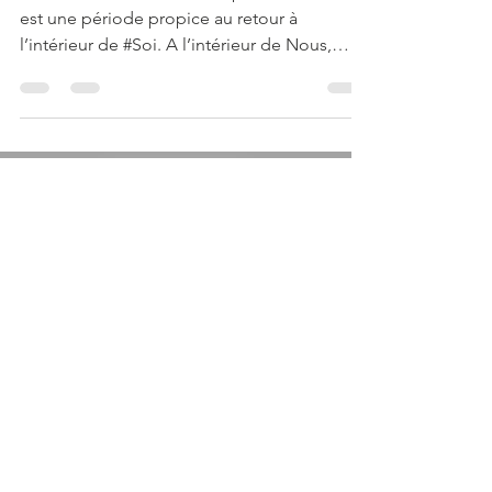
A lire ou bien à écouter en pod cast . L’hiver
est une période propice au retour à
l’intérieur de #Soi. A l’intérieur de Nous,
nous pouvons y trouver nos ombres et nos
lumières. Il est important de donner à
chacune de l’attention ; même s’il est plus
facile de regarder ce qui nous semble
lumineux. Chacune fait partie de nous, de
notre histoire, de notre être. Lorsque nos
ombres sont dans l’ #ombre, elles sont
Load video
comme les monstres de notre enfance qui
nous font #peur : cette for
14 août 2023
3 min de lecture
Ton Corps