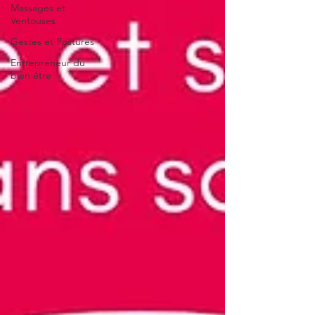
Massages et
Ventouses
Gestes et Postures
Entrepreneur du
bien être