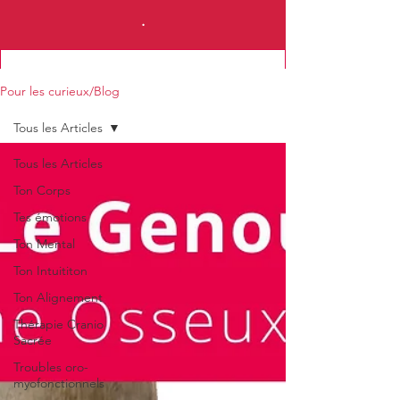
.
Pour les curieux/Blog
Tous les Articles
Tous les Articles
Je m'abonne à la News Letter
Ton Corps
Tes émotions
Ton Mental
Ton Intuititon
Ton Alignement
Thérapie Cranio
Sacrée
Troubles oro-
myofonctionnels