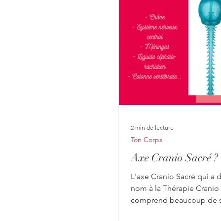
teur et nourricier, en symbiose
; à l’inconnu ! cet inconnu sera
de aérien
2 min de lecture
Ton Corps
Axe Cranio Sacré ?
L'axe Cranio Sacré qui a
nom à la Thérapie Cranio
comprend beaucoup de st
notre boite crâniene mais 