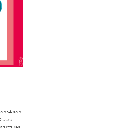
 donné son
 Sacré
ructures: -
aussi...