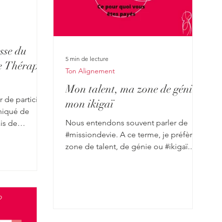
sse du
5 min de lecture
de Thérapie
Ton Alignement
Mon talent, ma zone de génie,
 de participé
mon ikigaï
niqué de
Nous entendons souvent parler de
is de
#missiondevie. A ce terme, je préfère
est...
zone de talent, de génie ou #ikigaï.
Bref, ce pour quoi je suis...