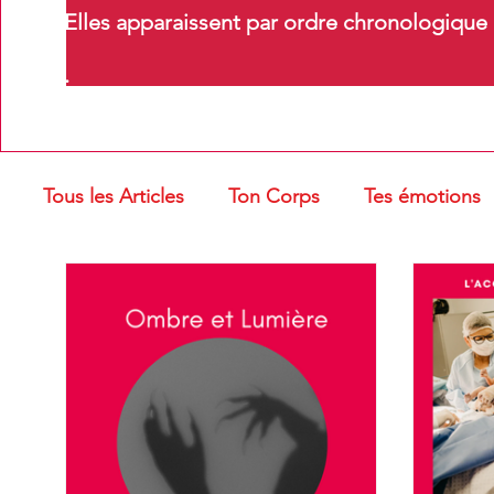
Elles apparaissent par ordre chronologique m
.
Tous les Articles
Ton Corps
Tes émotions
Troubles oro-myofonctionnels
Massages e