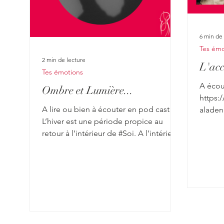
6 min de 
Tes émo
2 min de lecture
L'acc
Tes émotions
A écou
Ombre et Lumière...
https:
A lire ou bien à écouter en pod cast .
aladen
L’hiver est une période propice au
e25oqg1 Un moment si
retour à l’intérieur de #Soi. A l’intérieur
physiq
de Nous, nous pouvons y trouver nos
pour m
ombres et nos lumières. Il est
impliq
important de donner à chacune de
c’est u
l’attention ; même s’il est plus facile de
monde 
regarder ce qui nous semble lumineux.
perman
Chacune fait partie de nous, de notre
battem
histoire, de notre être. Lorsque nos
envelo