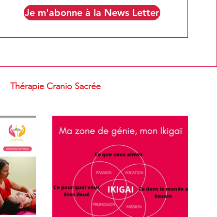
Je m'abonne à la News Letter
Thérapie Cranio Sacrée
u bien être