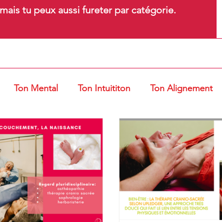
ais tu peux aussi fureter par catégorie.
Ton Mental
Ton Intuititon
Ton Alignement
t Ventouses
Gestes et Postures
Entrepreneur d