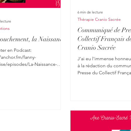
6 min de lecture
Thérapie Cranio Sacrée
lecture
tions
Communiqué de Pre
Collectif Français 
ouchement, la Naissance
Cranio Sacrée
ter en Podcast:
//anchor.fm/fanny-
J'ai eu l'immense honneur
ise/episodes/La-Naissance-
à la rédaction du commu
 intense
Presse du Collectif França
uement et émotionnellement
#ThérapieCranioSacrée. Il 
aman, bébé et papa s’il est
ué. Du point de vue du #bébé,
ne #transition, un pas-sage d’un
liquidien où il est bercé en
ence par les mouvements et les
ents du coeur de maman,
ppé de liquide amniotique