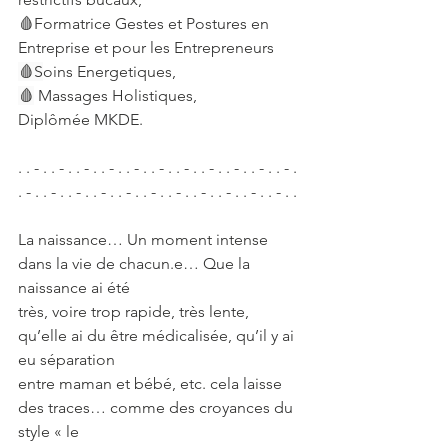
🩸Formatrice Gestes et Postures en 
Entreprise et pour les Entrepreneurs
🩸S
oins Energetiques,
🩸
 Massages Holistiques,
Diplômée MKDE.
. . - . . - . . - . . - . . - . . - . . - . . - . . - . . - . . - . 
. - . . - . . - . . - . . - . . - . . - . . - . . - . . - . . - . .
La naissance… Un moment intense 
dans la vie de chacun.e… Que la 
naissance ai été
très, voire trop rapide, très lente, 
qu’elle ai du être médicalisée, qu’il y ai 
eu séparation
entre maman et bébé, etc. cela laisse 
des traces… comme des croyances du 
style « le