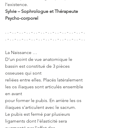
l’existence.
Sylvie – Sophrologue et Thérapeute 
Psycho-corporel
. . - . . - . . - . . - . . - . . - . . - . . - . . - . . - . . - . 
. - . . - . . - . . - . . - . . - . . - . . - . . - . . - . . - . .
La Naissance …
D'un point de vue anatomique le 
bassin est constitué de 3 pièces 
osseuses qui sont
reliées entre elles. Placés latéralement 
les os iliaques sont articulés ensemble 
en avant
pour former le pubis. En arrière les os 
iliaques s'articulent avec le sacrum.
Le pubis est fermé par plusieurs 
ligaments dont l'élasticité sera 
augmenté par l'effet des