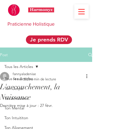
Praticienne Holistique
Je prends RDV
Post
Tous les Articles
fannyaladenise
Tous les Articles
14 mai 2023
6 min de lecture
L'accouchement, la
Ton Corps
Naissance
Tes émotions
Dernière mise à jour :
27 févr.
Ton Mental
Ton Intuititon
Ton Alignement