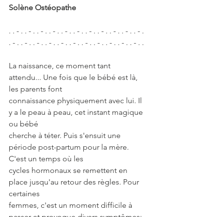
Solène Ostéopathe
. . - . . - . . - . . - . . - . . - . . - . . - . . - . . - . . - . 
. - . . - . . - . . - . . - . . - . . - . . - . . - . . - . . - . .
La naissance, ce moment tant 
attendu... Une fois que le bébé est là, 
les parents font
connaissance physiquement avec lui. Il 
y a le peau à peau, cet instant magique 
ou bébé
cherche à téter. Puis s'ensuit une 
période post-partum pour la mère. 
C'est un temps où les
cycles hormonaux se remettent en 
place jusqu'au retour des règles. Pour 
certaines
femmes, c'est un moment difficile à 
passer et provoque divers symptômes: 