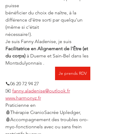
puisse
bénéficier du choix de naître, à la 
différence d’être sorti par quelqu’un 
(même si c’était
nécessaire!).
Je suis Fanny Aladenise, je suis 
Facilitatrice en Alignement de l’Être
(et 
du corps)
 à Duerne et Sain-Bel dans les 
Montsdulyonnais . 
Je prends RDV
📞06 20 72 94 27
✉️ 
fanny.aladenise@outlook.fr
www.harmonyz.fr
Praticienne en
🩸T
hérapie CranioSacrée Upledger,
🩸A
ccompagnement des troubles oro-
myo-fonctionnels avec ou sans frein 
restrictifs bucaux,