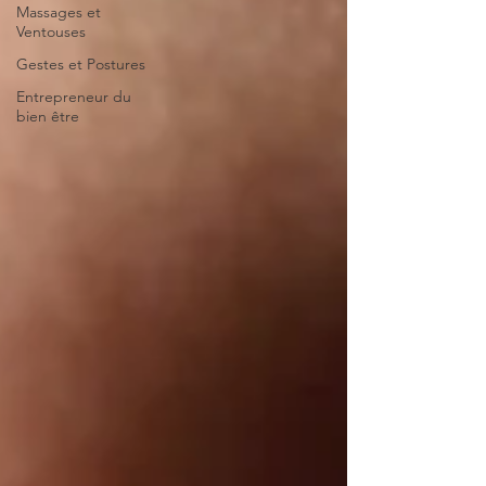
Massages et
Ventouses
Gestes et Postures
Entrepreneur du
bien être