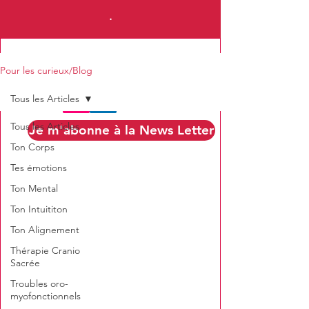
.
Pour les curieux/Blog
Tous les Articles
Tous les Articles
Je m'abonne à la News Letter
Ton Corps
Tes émotions
Ton Mental
Ton Intuititon
Ton Alignement
Thérapie Cranio
Sacrée
Troubles oro-
myofonctionnels