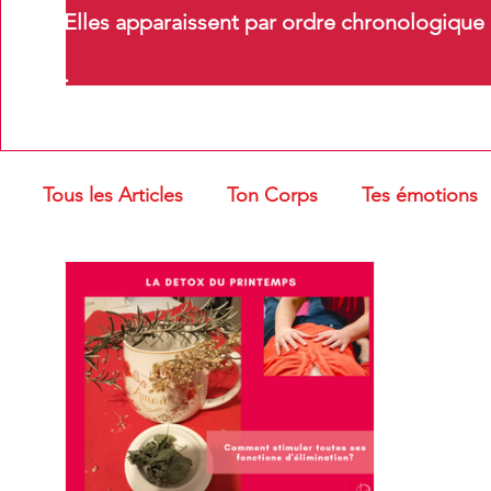
Elles apparaissent par ordre chronologique m
.
Tous les Articles
Ton Corps
Tes émotions
Troubles oro-myofonctionnels
Massages e