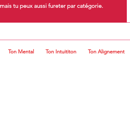
ais tu peux aussi fureter par catégorie.
Ton Mental
Ton Intuititon
Ton Alignement
t Ventouses
Gestes et Postures
Entrepreneur d