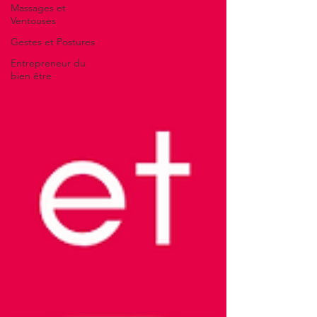
Massages et
Ventouses
Gestes et Postures
Entrepreneur du
bien être