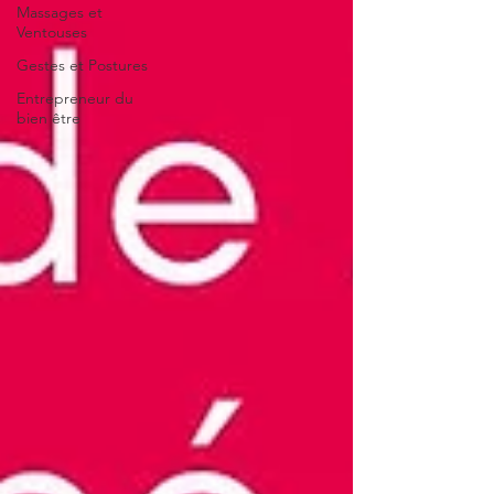
Massages et
Ventouses
Gestes et Postures
Entrepreneur du
bien être