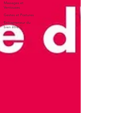
Massages et
Ventouses
Gestes et Postures
Entrepreneur du
bien être