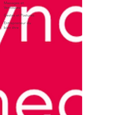
Massages et
Ventouses
Gestes et Postures
Entrepreneur du
bien être