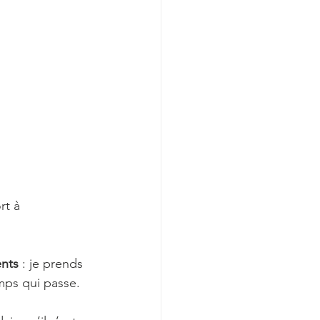
rt à 
ents
 : je prends 
mps qui passe. 