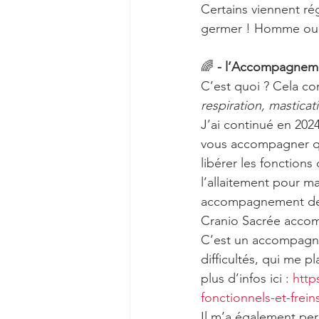
Certains viennent ré
germer ! Homme ou 
🌈 
- l’Accompagneme
C’est quoi ? Cela co
respiration, masticat
J’ai continué en 202
vous accompagner qu
libérer les fonctions
l’allaitement pour m
accompagnement de l
Cranio Sacrée accomp
C’est un accompagne
difficultés, qui me 
plus d’infos ici : 
http
fonctionnels-et-freins
Il m’a également per