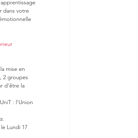
l’apprentissage 
r dans votre 
 émotionnelle 
eneur
la mise en 
, 2 groupes 
 d’être la 
UniT : l’Union 
s.
 le Lundi 17 