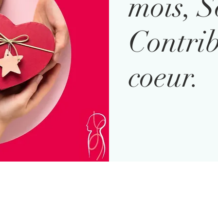
mois, S
Contrib
coeur.