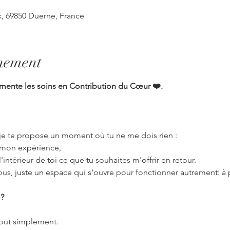
, 69850 Duerne, France
énement
imente les soins en Contribution du Cœur ❤️.
 je te propose un moment où tu ne me dois rien :
t mon expérience,
à l'intérieur de toi ce que tu souhaites m'offrir en retour.
nous, juste un espace qui s'ouvre pour fonctionner autrement: à p
 ?
tout simplement.