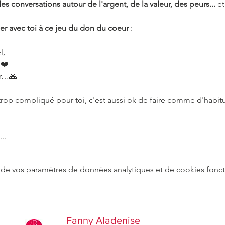
les conversations autour de l'argent, de la valeur, des peurs...
 e
er avec toi à ce jeu du don du coeur
 :
l,
 ❤️
ur…🙏
 trop compliqué pour toi, c'est aussi ok de faire comme d'habit
..
de vos paramètres de données analytiques et de cookies fonct
Fanny Aladenise