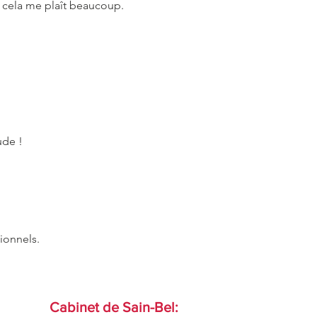
t cela me plaît beaucoup.
ude !
ionnels.
Cabinet de Sain-Bel: