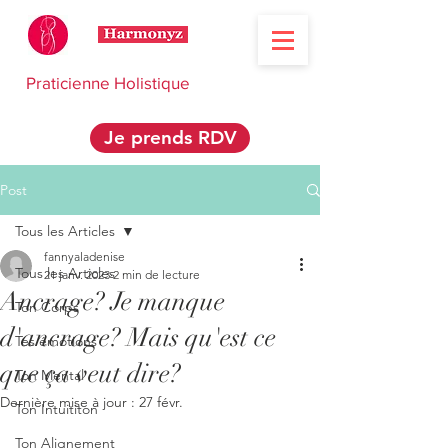
Praticienne Holistique
Je prends RDV
Post
Tous les Articles
fannyaladenise
Tous les Articles
21 janv. 2023
2 min de lecture
Ancrage? Je manque
Ton Corps
d'ancrage? Mais qu'est ce
Tes émotions
que ça veut dire?
Ton Mental
Dernière mise à jour :
27 févr.
Ton Intuititon
Ton Alignement