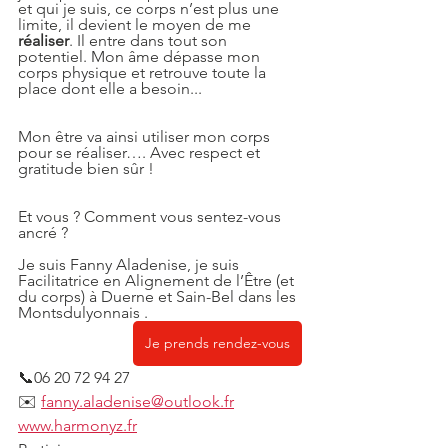
et qui je suis, ce corps n’est plus une 
limite, il devient le moyen de me 
réaliser
. Il entre dans tout son 
potentiel. Mon âme dépasse mon 
corps physique et retrouve toute la 
place dont elle a besoin...
Mon être va ainsi utiliser mon corps 
pour se réaliser…. Avec respect et 
gratitude bien sûr !
Et vous ? Comment vous sentez-vous 
ancré ?
Je suis Fanny Aladenise, je suis 
Facilitatrice en Alignement de l’Être (et 
du corps) à Duerne et Sain-Bel dans les 
Montsdulyonnais .
Je prends rendez-vous
📞06 20 72 94 27
✉️ 
fanny.aladenise@outlook.fr
www.harmonyz.fr