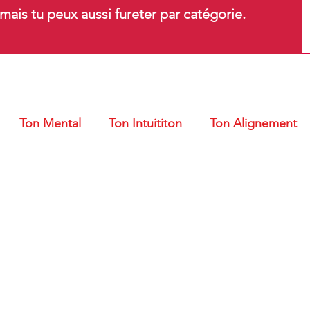
ais tu peux aussi fureter par catégorie.
Ton Mental
Ton Intuititon
Ton Alignement
t Ventouses
Gestes et Postures
Entrepreneur d