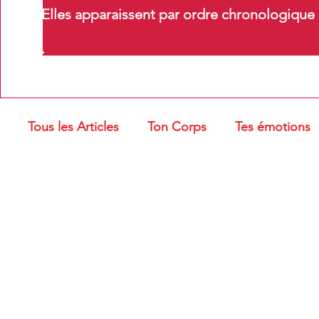
Elles apparaissent par ordre chronologique m
.
Tous les Articles
Ton Corps
Tes émotions
Troubles oro-myofonctionnels
Massages e